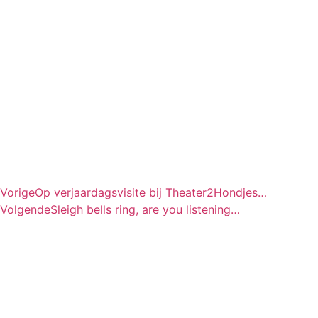
Vorige
Op verjaardagsvisite bij Theater2Hondjes…
Volgende
Sleigh bells ring, are you listening…