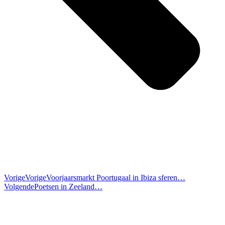
Vorige
Vorige
Voorjaarsmarkt Poortugaal in Ibiza sferen…
Volgende
Poetsen in Zeeland…