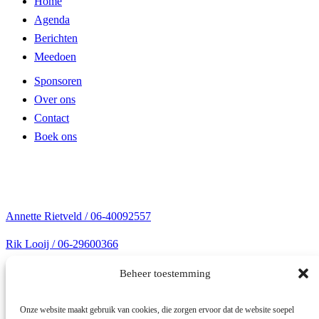
Home
Agenda
Berichten
Meedoen
Sponsoren
Over ons
Contact
Boek ons
Contact gegevens
Contact@theatertuinvanvoorne.nl
Annette Rietveld / 06-40092557
Rik Looij / 06-29600366
Rietvoorn 16, 3225 PH Hellevoetsluis
Beheer toestemming
Organisatie gegevens
Onze website maakt gebruik van cookies, die zorgen ervoor dat de website soepel