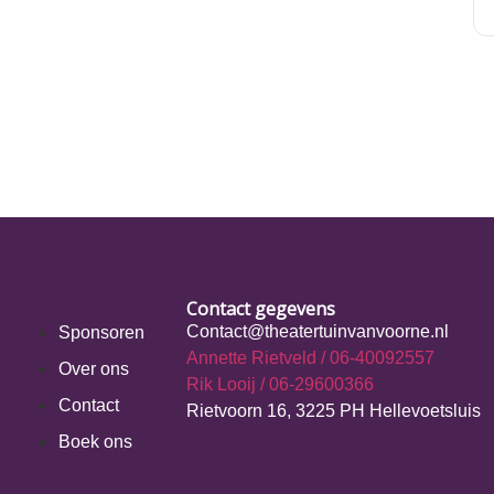
Contact gegevens
Contact@theatertuinvanvoorne.nl
Sponsoren
Annette Rietveld / 06-40092557
Over ons
Rik Looij / 06-29600366
Contact
Rietvoorn 16, 3225 PH Hellevoetsluis
Boek ons