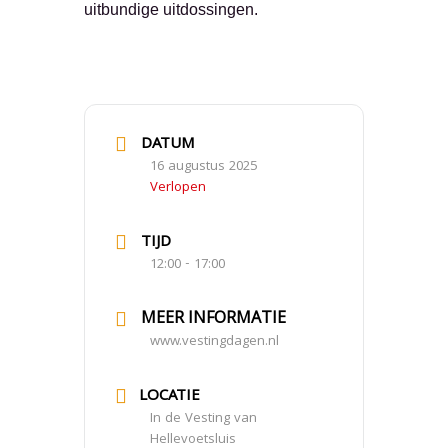
uitbundige uitdossingen.
DATUM
16 augustus 2025
Verlopen
TIJD
12:00 - 17:00
MEER INFORMATIE
www.vestingdagen.nl
LOCATIE
In de Vesting van
Hellevoetsluis