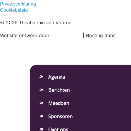
Privacyverklaring
Cookiebeleid
© 2026 TheaterTuin van Voorne
Website ontwerp door
Ronne Design
| Hosting door
Magic
Agenda
Berichten
Meedoen
Sponsoren
Over ons