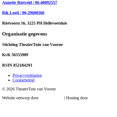
Annette Rietveld / 06-40092557
Rik Looij / 06-29600366
Rietvoorn 16, 3225 PH Hellevoetsluis
Organisatie gegevens
Stichting TheaterTuin van Voorne
KvK 56555989
RSIN 852184293
Privacyverklaring
Cookiebeleid
© 2026 TheaterTuin van Voorne
Website ontwerp door
Ronne Design
| Hosting door
Magick Media